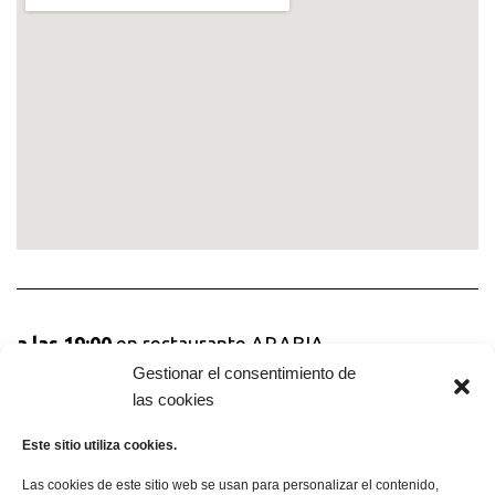
a las 19:00
en restaurante ARABIA
Carrer dels Escudellers, 25
Gestionar el consentimiento de
las cookies
ver en Google Maps
ver por dentro
Este sitio utiliza cookies.
Las cookies de este sitio web se usan para personalizar el contenido,