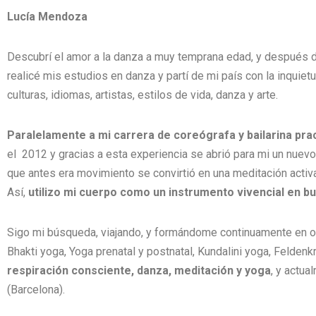
Lucía Mendoza
Descubrí el amor a la danza a muy temprana edad, y después de
realicé mis estudios en danza y partí de mi país con la inquie
culturas, idiomas, artistas, estilos de vida, danza y arte.
Paralelamente a mi carrera de coreógrafa y bailarina pr
el 2012 y gracias a esta experiencia se abrió para mi un nuevo 
que antes era movimiento se convirtió en una meditación activa
Así,
utilizo mi cuerpo como un instrumento vivencial en bu
Sigo mi búsqueda, viajando, y formándome continuamente en otr
Bhakti yoga, Yoga prenatal y postnatal, Kundalini yoga, Felden
respiración consciente, danza, meditación y yoga
, y actu
(Barcelona).