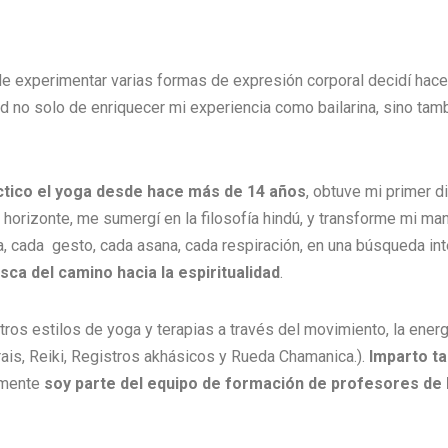
 experimentar varias formas de expresión corporal decidí hacer 
tud no solo de enriquecer mi experiencia como bailarina, sino ta
actico el yoga desde hace más de 14 años
, obtuve mi primer 
horizonte, me sumergí en la filosofía hindú, y transforme mi mane
, cada gesto, cada asana, cada respiración, en una búsqueda int
sca del camino hacia la espiritualidad
.
os estilos de yoga y terapias a través del movimiento, la energí
krais, Reiki, Registros akhásicos y Rueda Chamanica.).
Imparto ta
almente
soy parte del equipo de formación de profesores de 