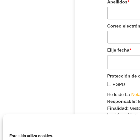
Apellidos
*
Correo electró
Elije fecha
*
Protección de 
RGPD
He leído La
Not
Responsable:
E
Finalidad:
Gestio
Legitimación:
T
Destinatarios:
Ver su 
marketing (
manejen estos dato
Este sitio utiliza cookies.