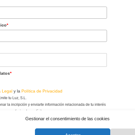
nico
*
datos
*
a Legal
y la
Política de Privacidad
mite tu Luz, S.L.
nar la incripción y enviarte información relacionada de tu interés
u consentimiendo explícito.
ActiveCampaign, mi programa de gestión de clientes y email
Gestionar el consentimiento de las cookies
política
). Al cumplimentar este formulario consientes que
s.