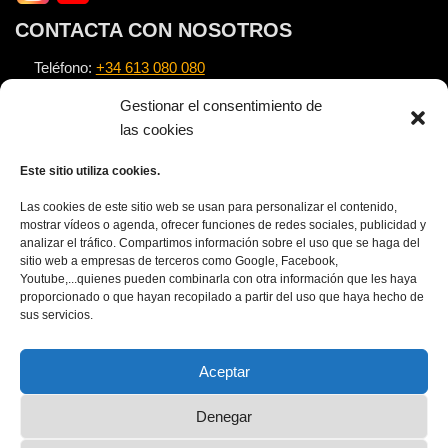
CONTACTA CON NOSOTROS
Teléfono:
+34 613 080 080
Email:
info@alexnovell.com
Gestionar el consentimiento de
Escuela:
https://escuela.alexnovell.com
las cookies
Este sitio utiliza cookies.
TEXTOS LEGALES
Las cookies de este sitio web se usan para personalizar el contenido,
Nota Legal
mostrar vídeos o agenda, ofrecer funciones de redes sociales, publicidad y
analizar el tráfico. Compartimos información sobre el uso que se haga del
Política de privacidad
sitio web a empresas de terceros como Google, Facebook,
Política de cookies
Youtube,...quienes pueden combinarla con otra información que les haya
proporcionado o que hayan recopilado a partir del uso que haya hecho de
APÚNTATE AL NEWSLETTER
sus servicios.
Aceptar
Denegar