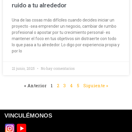
ruido a tu alrededor
Una de las cosas más difíciles cuando decides iniciar un
proyecto -sea emprender un negocio, cambiar de rumbo
profesional o apostar por tu crecimiento personal- es
mantener el foco en tus objetivos sin distraerte con todo
lo que pasa a tu alrededor. Lo digo por experiencia propia y
por lo
21 junio, 2025
No hay comentarios
« Anterior
1
2
3
4
5
Siguiente »
VINCULÉMONOS