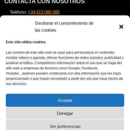
CONTACTA CON NOSOTROS
Teléfono:
+34 613 080 080
Email:
info@alexnovell.com
Gestionar el consentimiento de
Escuela:
https://escuela.alexnovell.com
las cookies
Este sitio utiliza cookies.
TEXTOS LEGALES
Las cookies de este sitio web se usan para personalizar el contenido,
Nota Legal
mostrar vídeos o agenda, ofrecer funciones de redes sociales, publicidad y
analizar el tráfico. Compartimos información sobre el uso que se haga del
Política de privacidad
sitio web a empresas de terceros como Google, Facebook,
Política de cookies
Youtube,...quienes pueden combinarla con otra información que les haya
proporcionado o que hayan recopilado a partir del uso que haya hecho de
APÚNTATE AL NEWSLETTER
sus servicios.
Aceptar
Denegar
Ver preferencias