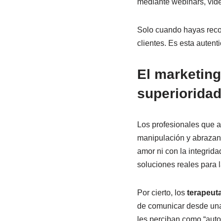
mediante webinars, víde
Solo cuando hayas recor
clientes. Es esta autent
El marketing
superiorida
Los profesionales que 
manipulación y abrazan 
amor ni con la integrida
soluciones reales para 
Por cierto, los
terapeut
de comunicar desde una 
les perciban como “autor