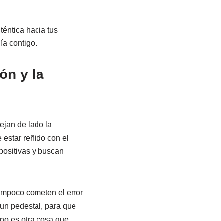
éntica hacia tus
ía contigo.
ón y la
dejan de lado la
 estar reñido con el
 positivas y buscan
ampoco cometen el error
un pedestal, para que
 no es otra cosa que