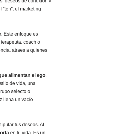
s, deseos de conexión y
 “ten”, el marketing
o. Este enfoque es
 terapeuta, coach o
ncia, atraes a quienes
que alimentan el ego
.
tilo de vida, una
grupo selecto o
z llena un vacío
ipular tus deseos. Al
orta
en tu vida. Es un