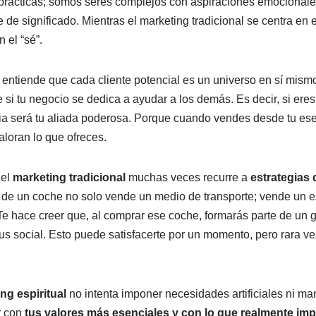
 prácticas; somos seres complejos con aspiraciones emocionale
e significado. Mientras el marketing tradicional se centra en el
n el “sé”.
entiende que cada cliente potencial es un universo en sí mism
si tu negocio se dedica a ayudar a los demás. Es decir, si eres
gia será tu aliada poderosa. Porque cuando vendes desde tu ese
aloran lo que ofreces.
 el
marketing tradicional
muchas veces recurre a
estrategias 
 de un coche no solo vende un medio de transporte; vende un es
 Te hace creer que, al comprar ese coche, formarás parte de un 
us social. Esto puede satisfacerte por un momento, pero rara ve
ng espiritual
no intenta imponer necesidades artificiales ni man
r con
tus valores más esenciales y con lo que realmente imp