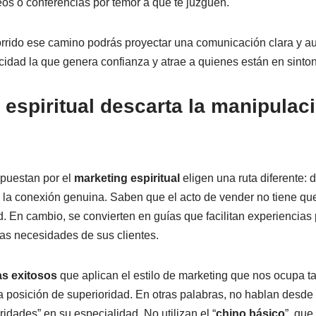
os o conferencias por temor a que te juzguen.
rido ese camino podrás proyectar una comunicación clara y aut
icidad la que genera confianza y atrae a quienes están en sinton
 espiritual descarta la manipulaci
d
apuestan por el
marketing espiritual
eligen una ruta diferente: 
la conexión genuina. Saben que el acto de vender no tiene que
d. En cambio, se convierten en guías que facilitan experiencias
las necesidades de sus clientes.
as exitosos
que aplican el estilo de marketing que nos ocupa t
posición de superioridad. En otras palabras, no hablan desde 
idades” en su especialidad. No utilizan el “
chino básico
”, que