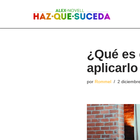
Saltar
al
contenido
¿Qué es 
aplicarl
por
Rommel
2 diciembr