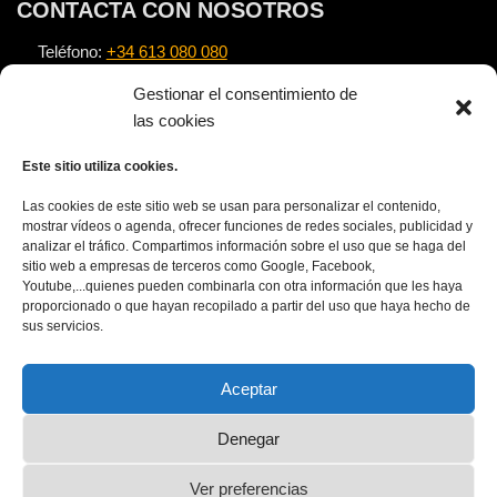
CONTACTA CON NOSOTROS
Teléfono:
+34 613 080 080
Email:
info@alexnovell.com
Gestionar el consentimiento de
Escuela:
https://escuela.alexnovell.com
las cookies
Este sitio utiliza cookies.
TEXTOS LEGALES
Las cookies de este sitio web se usan para personalizar el contenido,
Nota Legal
mostrar vídeos o agenda, ofrecer funciones de redes sociales, publicidad y
analizar el tráfico. Compartimos información sobre el uso que se haga del
Política de privacidad
sitio web a empresas de terceros como Google, Facebook,
Política de cookies
Youtube,...quienes pueden combinarla con otra información que les haya
proporcionado o que hayan recopilado a partir del uso que haya hecho de
APÚNTATE AL NEWSLETTER
sus servicios.
Aceptar
Denegar
Ver preferencias