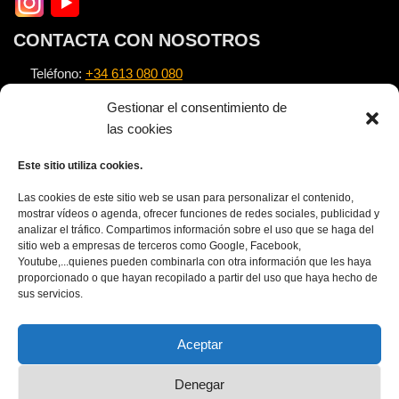
CONTACTA CON NOSOTROS
Teléfono:
+34 613 080 080
Email:
info@alexnovell.com
Gestionar el consentimiento de
Escuela:
https://escuela.alexnovell.com
las cookies
Este sitio utiliza cookies.
TEXTOS LEGALES
Las cookies de este sitio web se usan para personalizar el contenido,
Nota Legal
mostrar vídeos o agenda, ofrecer funciones de redes sociales, publicidad y
analizar el tráfico. Compartimos información sobre el uso que se haga del
Política de privacidad
sitio web a empresas de terceros como Google, Facebook,
Política de cookies
Youtube,...quienes pueden combinarla con otra información que les haya
proporcionado o que hayan recopilado a partir del uso que haya hecho de
APÚNTATE AL NEWSLETTER
sus servicios.
Aceptar
Denegar