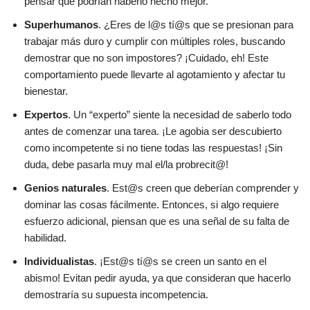
pensar que podrían haberlo hecho mejor.
Superhumanos
. ¿Eres de l@s tí@s que se presionan para
trabajar más duro y cumplir con múltiples roles, buscando
demostrar que no son impostores? ¡Cuidado, eh! Este
comportamiento puede llevarte al agotamiento y afectar tu
bienestar.
Expertos
. Un “experto” siente la necesidad de saberlo todo
antes de comenzar una tarea. ¡Le agobia ser descubierto
como incompetente si no tiene todas las respuestas! ¡Sin
duda, debe pasarla muy mal el/la probrecit@!
Genios naturales
. Est@s creen que deberían comprender y
dominar las cosas fácilmente. Entonces, si algo requiere
esfuerzo adicional, piensan que es una señal de su falta de
habilidad.
Individualistas
. ¡Est@s tí@s se creen un santo en el
abismo! Evitan pedir ayuda, ya que consideran que hacerlo
demostraría su supuesta incompetencia.